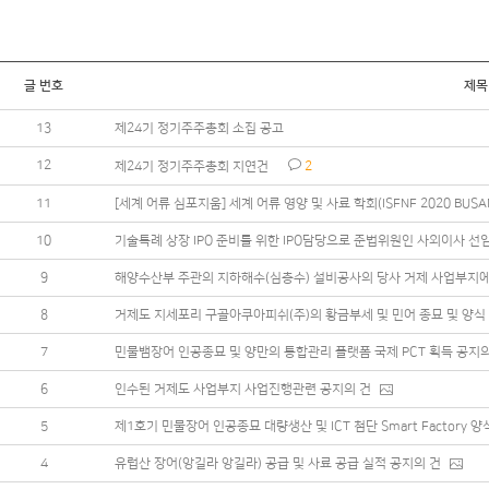
글 번호
제목
13
제24기 정기주주총회 소집 공고
12
제24기 정기주주총회 지연건
2
11
[세계 어류 심포지움] 세계 어류 영양 및 사료 학회(ISFNF 2020 BUSA
10
기술특례 상장 IPO 준비를 위한 IPO담당으로 준법위원인 사외이사 선임
9
해양수산부 주관의 지하해수(심층수) 설비공사의 당사 거제 사업부지에 
8
거제도 지세포리 구골아쿠아피쉬(주)의 황금부세 및 민어 종묘 및 양식
7
민물뱀장어 인공종묘 및 양만의 통합관리 플랫폼 국제 PCT 획득 공지의
6
인수된 거제도 사업부지 사업진행관련 공지의 건
5
제1호기 민물장어 인공종묘 대량생산 및 ICT 첨단 Smart Factor
4
유럽산 장어(앙길라 앙길라) 공급 및 사료 공급 실적 공지의 건